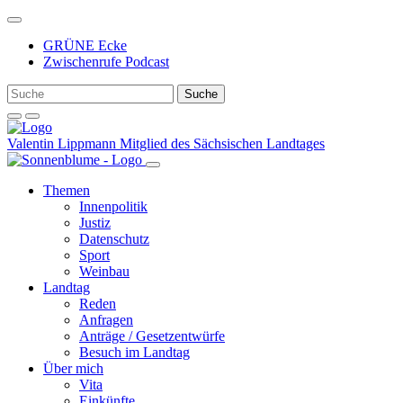
Weiter
zum
GRÜNE Ecke
Inhalt
Zwischenrufe Podcast
Valentin Lippmann
Mitglied des Sächsischen Landtages
Themen
Innenpolitik
Justiz
Datenschutz
Sport
Weinbau
Landtag
Reden
Anfragen
Anträge / Gesetzentwürfe
Besuch im Landtag
Über mich
Vita
Einkünfte