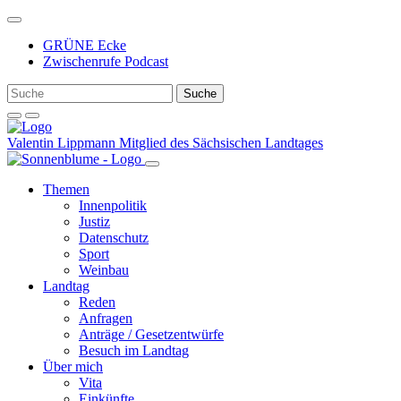
Weiter
zum
GRÜNE Ecke
Inhalt
Zwischenrufe Podcast
Valentin Lippmann
Mitglied des Sächsischen Landtages
Themen
Innenpolitik
Justiz
Datenschutz
Sport
Weinbau
Landtag
Reden
Anfragen
Anträge / Gesetzentwürfe
Besuch im Landtag
Über mich
Vita
Einkünfte