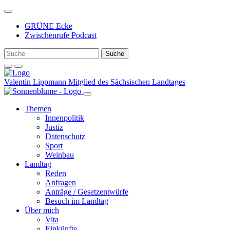
Weiter
zum
GRÜNE Ecke
Inhalt
Zwischenrufe Podcast
Valentin Lippmann
Mitglied des Sächsischen Landtages
Themen
Innenpolitik
Justiz
Datenschutz
Sport
Weinbau
Landtag
Reden
Anfragen
Anträge / Gesetzentwürfe
Besuch im Landtag
Über mich
Vita
Einkünfte