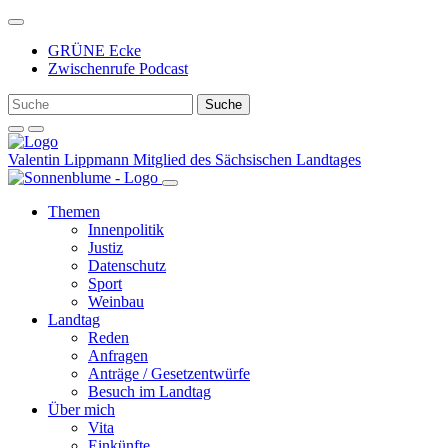
Weiter
zum
GRÜNE Ecke
Inhalt
Zwischenrufe Podcast
Valentin Lippmann
Mitglied des Sächsischen Landtages
Themen
Innenpolitik
Justiz
Datenschutz
Sport
Weinbau
Landtag
Reden
Anfragen
Anträge / Gesetzentwürfe
Besuch im Landtag
Über mich
Vita
Einkünfte