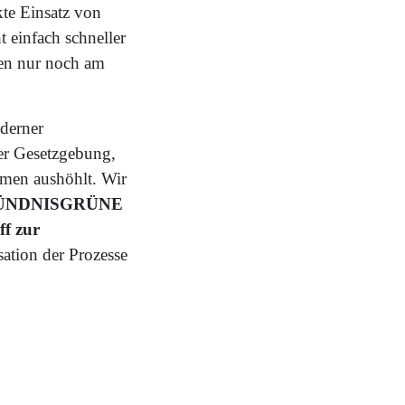
te Einsatz von
 einfach schneller
en nur noch am
oderner
ner Gesetzgebung,
smen aushöhlt. Wir
BÜNDNISGRÜNE
ff zur
ation der Prozesse