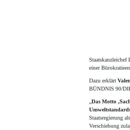
Staatskanzleichef 
einer Bürokratiee
Dazu erklärt
Vale
BÜNDNIS 90/DIE
„
Das Motto ‚Sach
Umweltstandards,
Staatsregierung al
Verschiebung zula