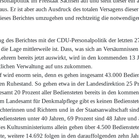
onalpolitik im Freistaat Sachsen auf und stellt dieser ein a
us. Er ist aber auch Ausdruck des totalen Versagens dieser
ieses Berichtes umzugehen und rechtzeitig die notwendige
g des Berichtes mit der CDU-Personalpolitik der letzten 2
t die Lage mittlerweile ist. Dass, was sich an Versäumnissen
ehrern bereits jetzt auswirkt, wird in den kommenden 13 J
atlichen Verwaltung auf uns zukommen.
f wird enorm sein, denn es gehen insgesamt 43.000 Bedien
n den Ruhestand. So gehen etwa in der Landesdirektion 25 P
esamt 20 Prozent aller Bediensteten bereits in den kommen
m Landesamt für Denkmalpflege gibt es keinen Bedienstet
chterinnen und Richtern und in der Staatsanwaltschaft sin
ediensteten unter 40 Jahren, 69 Prozent sind 48 Jahre und ä
des Kultusministeriums allein gehen über 4.500 Bedienstete
nte, weitere 14.692 folgen in den darauffolgenden zehn Ja