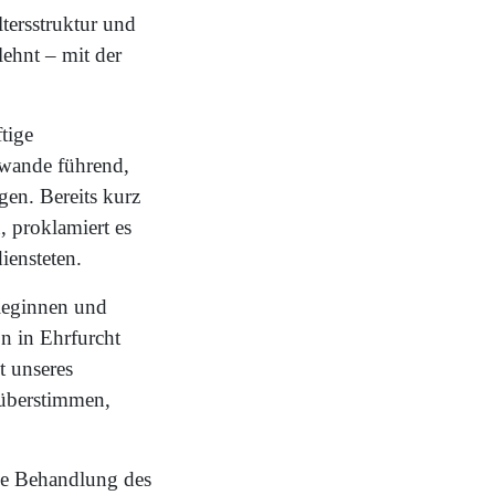
ltersstruktur und
lehnt – mit der
tige
ewande führend,
gen. Bereits kurz
 proklamiert es
iensteten.
lleginnen und
on in Ehrfurcht
t unseres
 überstimmen,
Die Behandlung des