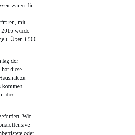
essen waren die
froren, mit
d 2016 wurde
gelt. Über 3.500
 lag der
 hat diese
Haushalt zu
uss kommen
f ihre
efordert. Wir
onaloffensive
befristete oder