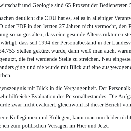
irtschaft und Geologie sind 65 Prozent der Bediensteten 5
achen deutlich: die CDU hat es, sei es in alleiniger Veran
oder FDP in den letzten 27 Jahren nicht vermocht, den P
ng so zu gestalten, dass eine gesunde Altersstruktur ents
wärtigt, dass seit 1994 der Personalbestand in der Landes
84.753 Stellen gekürzt wurde, dann weiß man auch, waru
nutzt, die frei werdende Stelle zu streichen. Neu eingeste
 anders ging und nie wurde mit Blick auf eine ausgewogene
rben.
enszeugnis mit Blick in die Vergangenheit. Der Personal
sehr hilfreiche Evaluation des Personalbestandes. Die Auf
urde zwar nicht evaluiert, gleichwohl ist dieser Bericht v
werte Kolleginnen und Kollegen, kann man nun leider nich
ch zum politischen Versagen im Hier und Jetzt.