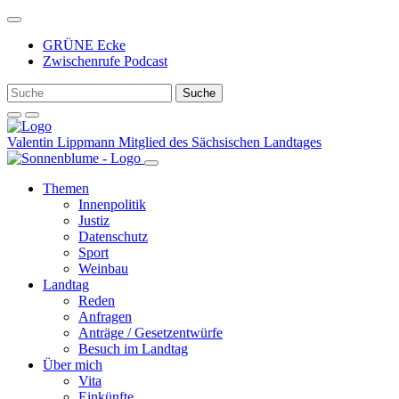
Weiter
zum
GRÜNE Ecke
Inhalt
Zwischenrufe Podcast
Valentin Lippmann
Mitglied des Sächsischen Landtages
Themen
Innenpolitik
Justiz
Datenschutz
Sport
Weinbau
Landtag
Reden
Anfragen
Anträge / Gesetzentwürfe
Besuch im Landtag
Über mich
Vita
Einkünfte