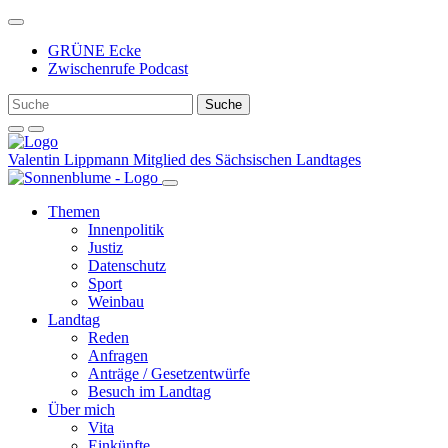
Weiter
zum
GRÜNE Ecke
Inhalt
Zwischenrufe Podcast
Valentin Lippmann
Mitglied des Sächsischen Landtages
Themen
Innenpolitik
Justiz
Datenschutz
Sport
Weinbau
Landtag
Reden
Anfragen
Anträge / Gesetzentwürfe
Besuch im Landtag
Über mich
Vita
Einkünfte