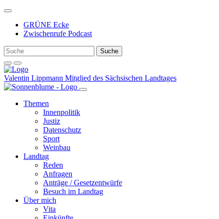
Weiter
zum
GRÜNE Ecke
Inhalt
Zwischenrufe Podcast
Valentin Lippmann
Mitglied des Sächsischen Landtages
Themen
Innenpolitik
Justiz
Datenschutz
Sport
Weinbau
Landtag
Reden
Anfragen
Anträge / Gesetzentwürfe
Besuch im Landtag
Über mich
Vita
Einkünfte