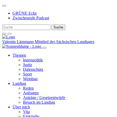
Weiter
zum
GRÜNE Ecke
Inhalt
Zwischenrufe Podcast
Valentin Lippmann
Mitglied des Sächsischen Landtages
Themen
Innenpolitik
Justiz
Datenschutz
Sport
Weinbau
Landtag
Reden
Anfragen
Anträge / Gesetzentwürfe
Besuch im Landtag
Über mich
Vita
Einkünfte