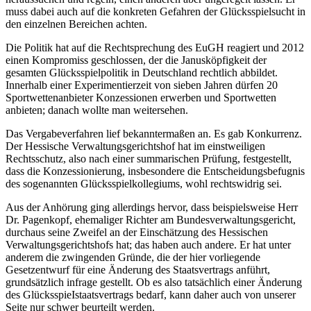
muss dabei auch auf die konkreten Gefahren der Glücksspielsucht in
den einzelnen Bereichen achten.
Die Politik hat auf die Rechtsprechung des EuGH reagiert und 2012
einen Kompromiss geschlossen, der die Janusköpfigkeit der
gesamten Glücksspielpolitik in Deutschland rechtlich abbildet.
Innerhalb einer Experimentierzeit von sieben Jahren dürfen 20
Sportwettenanbieter Konzessionen erwerben und Sportwetten
anbieten; danach wollte man weitersehen.
Das Vergabeverfahren lief bekanntermaßen an. Es gab Konkurrenz.
Der Hessische Verwaltungsgerichtshof hat im einstweiligen
Rechtsschutz, also nach einer summarischen Prüfung, festgestellt,
dass die Konzessionierung, insbesondere die Entscheidungsbefugnis
des sogenannten Glücksspielkollegiums, wohl rechtswidrig sei.
Aus der Anhörung ging allerdings hervor, dass beispielsweise Herr
Dr. Pagenkopf, ehemaliger Richter am Bundesverwaltungsgericht,
durchaus seine Zweifel an der Einschätzung des Hessischen
Verwaltungsgerichtshofs hat; das haben auch andere. Er hat unter
anderem die zwingenden Gründe, die der hier vorliegende
Gesetzentwurf für eine Änderung des Staatsvertrags anführt,
grundsätzlich infrage gestellt. Ob es also tatsächlich einer Änderung
des GlücksspieIstaatsvertrags bedarf, kann daher auch von unserer
Seite nur schwer beurteilt werden.