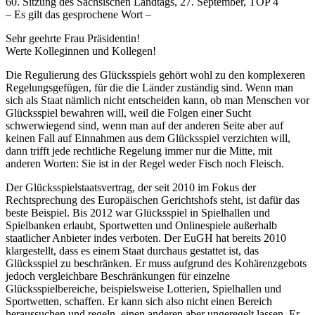
60. Sitzung des Sächsischen Landtags, 27. September, TOP 4
– Es gilt das gesprochene Wort –
Sehr geehrte Frau Präsidentin!
Werte Kolleginnen und Kollegen!
Die Regulierung des Glücksspiels gehört wohl zu den komplexeren
Regelungsgefügen, für die die Länder zuständig sind. Wenn man
sich als Staat nämlich nicht entscheiden kann, ob man Menschen vor
Glücksspiel bewahren will, weil die Folgen einer Sucht
schwerwiegend sind, wenn man auf der anderen Seite aber auf
keinen Fall auf Einnahmen aus dem Glücksspiel verzichten will,
dann trifft jede rechtliche Regelung immer nur die Mitte, mit
anderen Worten: Sie ist in der Regel weder Fisch noch Fleisch.
Der Glücksspielstaatsvertrag, der seit 2010 im Fokus der
Rechtsprechung des Europäischen Gerichtshofs steht, ist dafür das
beste Beispiel. Bis 2012 war Glücksspiel in Spielhallen und
Spielbanken erlaubt, Sportwetten und Onlinespiele außerhalb
staatlicher Anbieter indes verboten. Der EuGH hat bereits 2010
klargestellt, dass es einem Staat durchaus gestattet ist, das
Glücksspiel zu beschränken. Er muss aufgrund des Kohärenzgebots
jedoch vergleichbare Beschränkungen für einzelne
Glücksspielbereiche, beispielsweise Lotterien, Spielhallen und
Sportwetten, schaffen. Er kann sich also nicht einen Bereich
heraussuchen und regeln, einen anderen aber ungeregelt lassen. Er