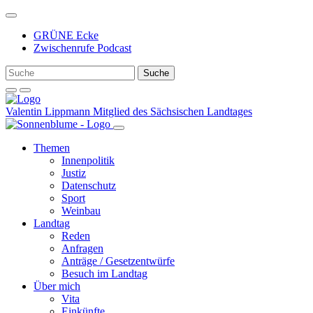
Weiter
zum
GRÜNE Ecke
Inhalt
Zwischenrufe Podcast
Valentin Lippmann
Mitglied des Sächsischen Landtages
Themen
Innenpolitik
Justiz
Datenschutz
Sport
Weinbau
Landtag
Reden
Anfragen
Anträge / Gesetzentwürfe
Besuch im Landtag
Über mich
Vita
Einkünfte