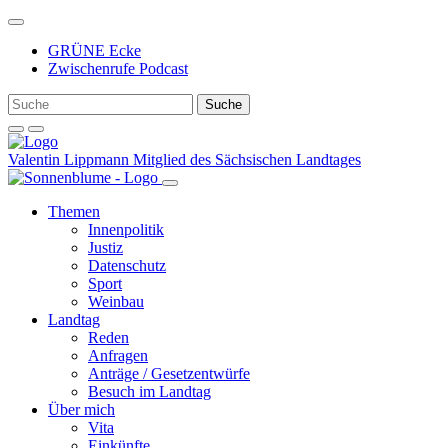
Weiter
zum
GRÜNE Ecke
Inhalt
Zwischenrufe Podcast
Valentin Lippmann
Mitglied des Sächsischen Landtages
Themen
Innenpolitik
Justiz
Datenschutz
Sport
Weinbau
Landtag
Reden
Anfragen
Anträge / Gesetzentwürfe
Besuch im Landtag
Über mich
Vita
Einkünfte