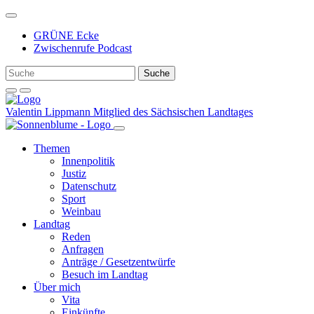
Weiter
zum
GRÜNE Ecke
Inhalt
Zwischenrufe Podcast
Valentin Lippmann
Mitglied des Sächsischen Landtages
Themen
Innenpolitik
Justiz
Datenschutz
Sport
Weinbau
Landtag
Reden
Anfragen
Anträge / Gesetzentwürfe
Besuch im Landtag
Über mich
Vita
Einkünfte