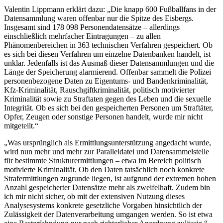
Valentin Lippmann erklärt dazu: „Die knapp 600 Fußballfans in der
Datensammlung waren offenbar nur die Spitze des Eisbergs.
Insgesamt sind 178 098 Personendatensätze – allerdings
einschließlich mehrfacher Eintragungen – zu allen
Phänomenbereichen in 363 technischen Verfahren gespeichert. Ob
es sich bei diesen Verfahren um einzelne Datenbanken handelt, ist
unklar. Jedenfalls ist das Ausmaß dieser Datensammlungen und die
Länge der Speicherung alarmierend. Offenbar sammelt die Polizei
personenbezogene Daten zu Eigentums- und Bandenkriminalität,
Kfz-Kriminalität, Rauschgiftkriminalität, politisch motivierter
Kriminalität sowie zu Straftaten gegen des Leben und die sexuelle
Integrität. Ob es sich bei den gespeicherten Personen um Straftäter,
Opfer, Zeugen oder sonstige Personen handelt, wurde mir nicht
mitgeteilt.“
„Was ursprünglich als Ermittlungsunterstützung angedacht wurde,
wird nun mehr und mehr zur Paralleldatei und Datensammelstelle
für bestimmte Strukturermittlungen – etwa im Bereich politisch
motivierte Kriminalität. Ob den Daten tatsächlich noch konkrete
Strafermittlungen zugrunde liegen, ist aufgrund der extremen hohen
Anzahl gespeicherter Datensätze mehr als zweifelhaft. Zudem bin
ich mir nicht sicher, ob mit der extensiven Nutzung dieses
Analysesystems konkrete gesetzliche Vorgaben hinsichtlich der
Zulässigkeit der Datenverarbeitung umgangen werden. So ist etwa