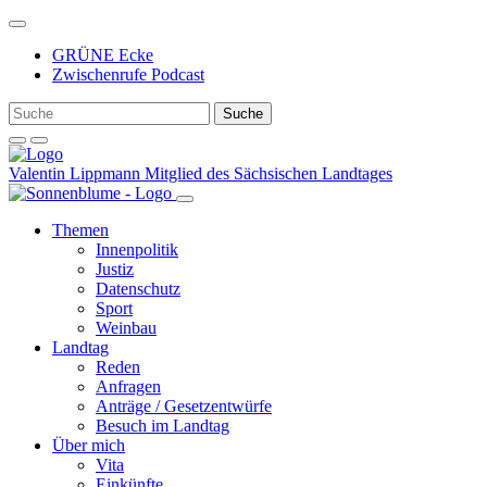
Weiter
zum
GRÜNE Ecke
Inhalt
Zwischenrufe Podcast
Valentin Lippmann
Mitglied des Sächsischen Landtages
Themen
Innenpolitik
Justiz
Datenschutz
Sport
Weinbau
Landtag
Reden
Anfragen
Anträge / Gesetzentwürfe
Besuch im Landtag
Über mich
Vita
Einkünfte