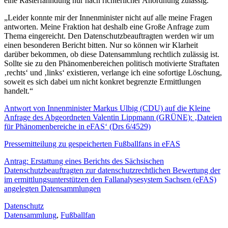
eine Rasterfahndung nur nach richterlicher Anordnung zulässig.“
„Leider konnte mir der Innenminister nicht auf alle meine Fragen
antworten. Meine Fraktion hat deshalb eine Große Anfrage zum
Thema eingereicht. Den Datenschutzbeauftragten werden wir um
einen besonderen Bericht bitten. Nur so können wir Klarheit
darüber bekommen, ob diese Datensammlung rechtlich zulässig ist.
Sollte sie zu den Phänomenbereichen politisch motivierte Straftaten
‚rechts‘ und ‚links‘ existieren, verlange ich eine sofortige Löschung,
soweit es sich dabei um nicht konkret begrenzte Ermittlungen
handelt.“
Antwort von Innenminister Markus Ulbig (CDU) auf die Kleine
Anfrage des Abgeordneten Valentin Lippmann (GRÜNE): ‚Dateien
für Phänomenbereiche in eFAS‘ (Drs 6/4529)
Pressemitteilung zu gespeicherten Fußballfans in eFAS
Antrag: Erstattung eines Berichts des Sächsischen
Datenschutzbeauftragten zur datenschutzrechtlichen Bewertung der
im ermittlungsunterstützen den Fallanalysesystem Sachsen (eFAS)
angelegten Datensammlungen
Datenschutz
Datensammlung
,
Fußballfan