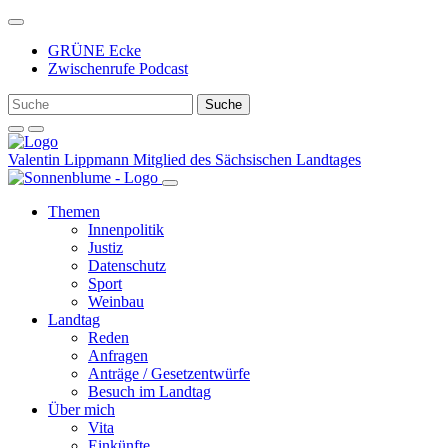
Weiter
zum
GRÜNE Ecke
Inhalt
Zwischenrufe Podcast
Valentin Lippmann
Mitglied des Sächsischen Landtages
Themen
Innenpolitik
Justiz
Datenschutz
Sport
Weinbau
Landtag
Reden
Anfragen
Anträge / Gesetzentwürfe
Besuch im Landtag
Über mich
Vita
Einkünfte