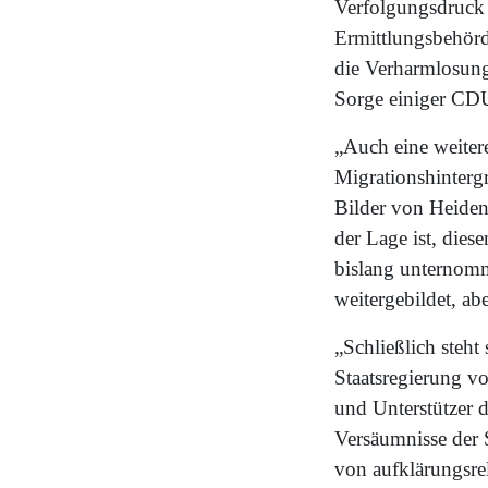
Verfolgungsdruck 
Ermittlungsbehörde
die Verharmlosung 
Sorge einiger CDU
„Auch eine weiter
Migrationshinterg
Bilder von Heidena
der Lage ist, die
bislang unternomm
weitergebildet, ab
„Schließlich steh
Staatsregierung v
und Unterstützer 
Versäumnisse der 
von aufklärungsre