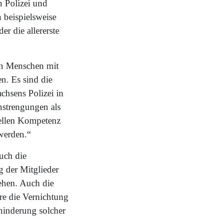
n Polizei und
 beispielsweise
r die allererste
on Menschen mit
n. Es sind die
chsens Polizei in
nstrengungen als
rellen Kompetenz
 werden.“
uch die
g der Mitglieder
hehen. Auch die
re die Vernichtung
hinderung solcher