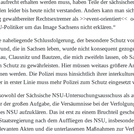
aufrecht erhalten werden muss, haben Teile der sächsische
n leider bis heute nicht verstanden. Anders kann man sich
gewaltbereiter Rechtsextremer als >>event-orientiert<< ode
-Politiker um das Image Sachsens nicht erklären.“
e naheliegende Schlussfolgerung, der besondere Schutz v
rund, die in Sachsen leben, wurde nicht konsequent gezoge
u, Clausnitz und Bautzen, die mich zweifeln lassen, ob Sa
sen Schutz zu gewährleisten. Hier müssen weitaus größere A
en werden. Die Polizei muss hinsichtlich ihrer interkultu
er in erster Linie muss mehr Polizei zum Schutz eingesetzt
t sowohl der Sächsische NSU-Untersuchungsausschuss als a
or der großen Aufgabe, die Versäumnisse bei der Verfolgun
des NSU aufzuklären. Das ist erst zu einem Bruchteil gesc
Staatsregierung nach dem Auffliegen des NSU, insbesonde
levanten Akten und die unterlassenen Maßnahmen zur Ver