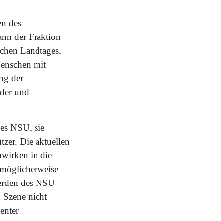
en des
nn der Fraktion
hen Landtages,
Menschen mit
ng der
eder und
es NSU, sie
tzer. Die aktuellen
nwirken in die
– möglicherweise
werden des NSU
 Szene nicht
enter