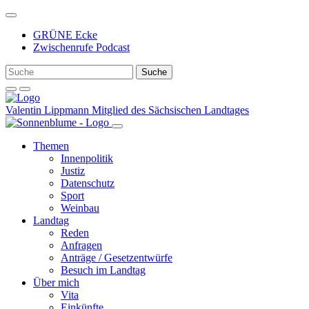
Weiter
zum
GRÜNE Ecke
Inhalt
Zwischenrufe Podcast
Valentin Lippmann
Mitglied des Sächsischen Landtages
Themen
Innenpolitik
Justiz
Datenschutz
Sport
Weinbau
Landtag
Reden
Anfragen
Anträge / Gesetzentwürfe
Besuch im Landtag
Über mich
Vita
Einkünfte