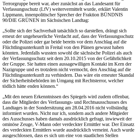
Terrorgruppe bereit war, aber zunächst an das Landesamt für
Verfassungsschutz (LfV) weitervermittelt wurde, erklärt Valentin
Lippmann, innenpolitischer Sprecher der Fraktion BÜNDNIS
90/DIE GRÜNEN im Sächsischen Landtag:
„Sollte sich der Sachverhalt tatsächlich so darstellen, drängt sich
erneut der ungeheuerliche Verdacht auf, dass der Verfassungsschutz
oder die Polizei oder gar beide bereits vor dem Anschlag auf die
Flüchtlingsunterkunft in Freital von den Plänen gewusst haben
könnten. Jedenfalls wussten sowohl die sächsische Polizei als auch
der Verfassungsschutz seit dem 20.10.2015 von der Gefährlichkeit
der Gruppe. Sie hatten einen aussagewilligen Kontakt im Kern der
Nazigruppe und es trotzdem nicht vermocht, den Anschlag auf die
Flüchtlingsunterkunft zu verhindern. Das wäre ein erneuter Skandal
der Sicherheitsbehörden im Umgang mit Rechtsterror, welcher
tödlich hätte enden können.“
„Mit den neuen Erkenntnissen des Spiegels wird zudem offenbar,
dass die Mitglieder des Verfassungs- und Rechtsausschusses des
Landtages in der Sondersitzung am 28.04.2016 nicht vollständig
informiert wurden. Nicht nur ich, sondern auch andere Mitgieder
des Ausschusses haben damals ausdrücklich gefragt, inwieweit der
ominöse Zeuge, V-Mann oder verdeckter Ermittler war. Der Einsatz
des verdeckten Ermittlers wurde ausdrücklich verneint. Auch wurde
ausgeschlossen, dass es sich um eine von staatlichen Stellen