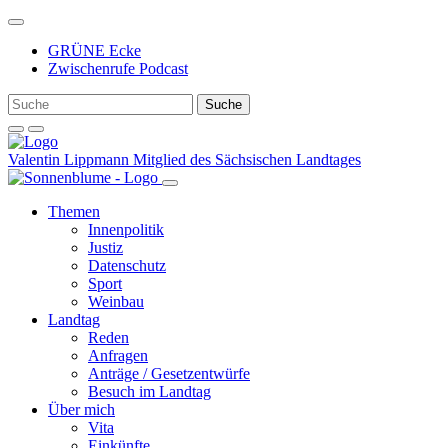
Weiter
zum
GRÜNE Ecke
Inhalt
Zwischenrufe Podcast
Valentin Lippmann
Mitglied des Sächsischen Landtages
Themen
Innenpolitik
Justiz
Datenschutz
Sport
Weinbau
Landtag
Reden
Anfragen
Anträge / Gesetzentwürfe
Besuch im Landtag
Über mich
Vita
Einkünfte