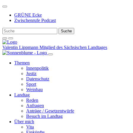
Weiter
zum
GRÜNE Ecke
Inhalt
Zwischenrufe Podcast
Valentin Lippmann
Mitglied des Sächsischen Landtages
Themen
Innenpolitik
Justiz
Datenschutz
Sport
Weinbau
Landtag
Reden
Anfragen
Anträge / Gesetzentwürfe
Besuch im Landtag
Über mich
Vita
Einkünfte