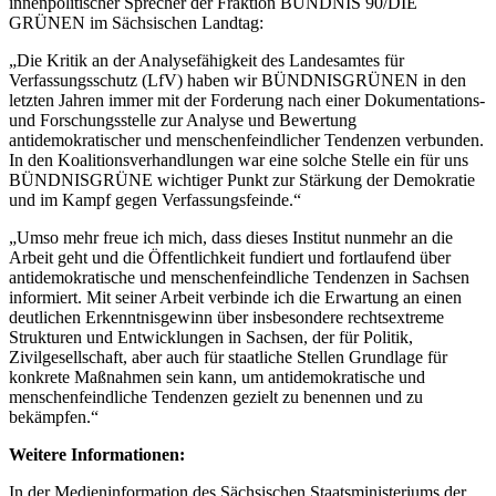
innenpolitischer Sprecher der Fraktion BÜNDNIS 90/DIE
GRÜNEN im Sächsischen Landtag:
„Die Kritik an der Analysefähigkeit des Landesamtes für
Verfassungsschutz (LfV) haben wir BÜNDNISGRÜNEN in den
letzten Jahren immer mit der Forderung nach einer Dokumentations-
und Forschungsstelle zur Analyse und Bewertung
antidemokratischer und menschenfeindlicher Tendenzen verbunden.
In den Koalitionsverhandlungen war eine solche Stelle ein für uns
BÜNDNISGRÜNE wichtiger Punkt zur Stärkung der Demokratie
und im Kampf gegen Verfassungsfeinde.“
„Umso mehr freue ich mich, dass dieses Institut nunmehr an die
Arbeit geht und die Öffentlichkeit fundiert und fortlaufend über
antidemokratische und menschenfeindliche Tendenzen in Sachsen
informiert. Mit seiner Arbeit verbinde ich die Erwartung an einen
deutlichen Erkenntnisgewinn über insbesondere rechtsextreme
Strukturen und Entwicklungen in Sachsen, der für Politik,
Zivilgesellschaft, aber auch für staatliche Stellen Grundlage für
konkrete Maßnahmen sein kann, um antidemokratische und
menschenfeindliche Tendenzen gezielt zu benennen und zu
bekämpfen.“
Weitere Informationen:
In der Medieninformation des Sächsischen Staatsministeriums der