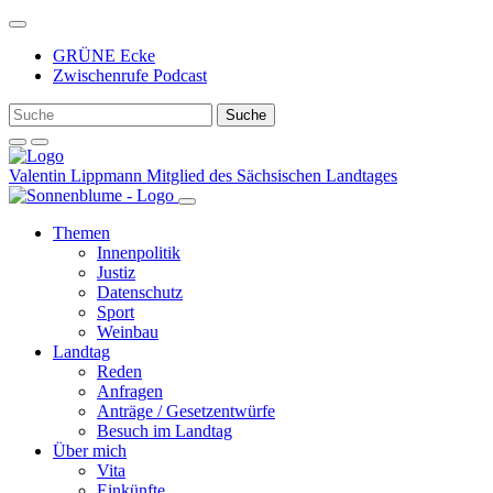
Weiter
zum
GRÜNE Ecke
Inhalt
Zwischenrufe Podcast
Valentin Lippmann
Mitglied des Sächsischen Landtages
Themen
Innenpolitik
Justiz
Datenschutz
Sport
Weinbau
Landtag
Reden
Anfragen
Anträge / Gesetzentwürfe
Besuch im Landtag
Über mich
Vita
Einkünfte