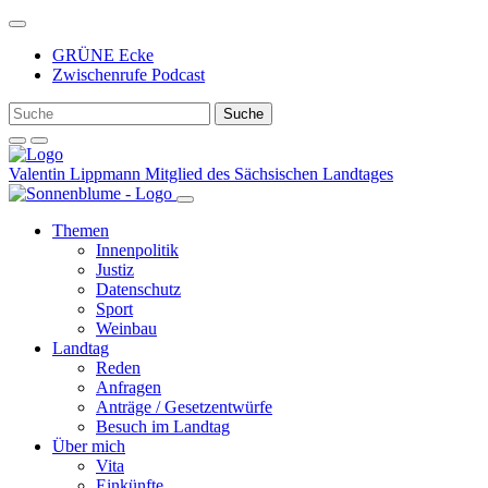
Weiter
zum
GRÜNE Ecke
Inhalt
Zwischenrufe Podcast
Valentin Lippmann
Mitglied des Sächsischen Landtages
Themen
Innenpolitik
Justiz
Datenschutz
Sport
Weinbau
Landtag
Reden
Anfragen
Anträge / Gesetzentwürfe
Besuch im Landtag
Über mich
Vita
Einkünfte