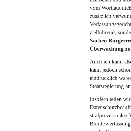
vom Wortlaut nich
zusätzlich verwun
Verfassungsgericht
zielführend, sond
Sachen Bürgerrech
Überwachung zum
Auch ich kann also
kann jedoch schon 
eindrücklich ware
Staatsregierung a
Insofern teilen 
Datenschutzbeauft
strafprozessualen 
Bundesverfassungsg