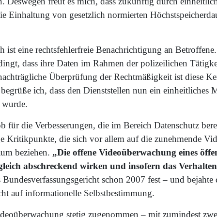
n. Deswegen freut es mich, dass zukünftig durch einheitli
die Einhaltung von gesetzlich normierten Höchstspeicherda
h ist eine rechtsfehlerfreie Benachrichtigung an Betroffene
ingt, dass ihre Daten im Rahmen der polizeilichen Tätigkei
nachträgliche Überprüfung der Rechtmäßigkeit ist diese Ke
egrüße ich, dass den Dienststellen nun ein einheitliches 
t wurde.
 für die Verbesserungen, die im Bereich Datenschutz berei
ge Kritikpunkte, die sich vor allem auf die zunehmende 
Raum beziehen.
„Die offene Videoüberwachung eines öffen
gleich abschreckend wirken und insofern das Verhalten
as Bundesverfassungsgericht schon 2007 fest – und bejahte 
cht auf informationelle Selbstbestimmung.
ideoüberwachung stetig zugenommen – mit zumindest zwei