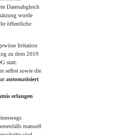
rte Datenabgleich
chätzung wurde
ür öffentliche
wisse Irritation
ung zu dem 2019
 statt.
 selbst sowie die
ur automatisiert
tnis erlangen
keineswegs
benenfalls manuell
nschritte sind