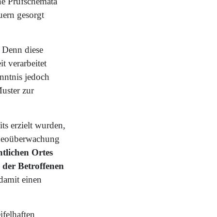
che Prüfschemata
uern gesorgt
. Denn diese
t verarbeitet
nntnis jedoch
Muster zur
ts erzielt wurden,
Videoüberwachung
tlichen Ortes
 der Betroffenen
damit einen
felhaften