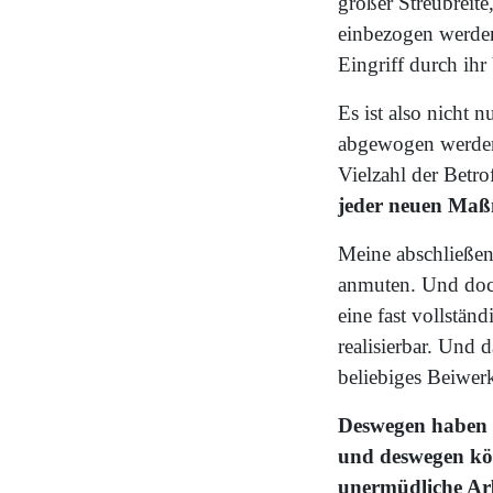
großer Streubreit
einbezogen werden
Eingriff durch ihr
Es ist also nicht n
abgewogen werden 
Vielzahl der Betr
jeder neuen Maß
Meine abschließen
anmuten. Und doch
eine fast vollstä
realisierbar. Und 
beliebiges Beiwerk
Deswegen haben 
und deswegen kö
unermüdliche Arbe