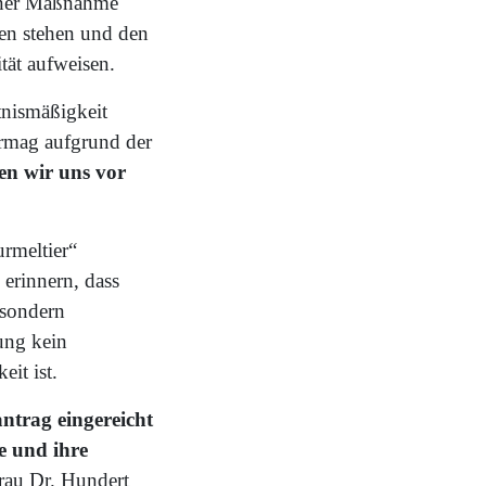
einer Maßnahme
en stehen und den
ität aufweisen.
ltnismäßigkeit
ermag aufgrund der
ten wir uns vor
rmeltier“
 erinnern, dass
 sondern
ung kein
eit ist.
trag eingereicht
e und ihre
rau Dr. Hundert