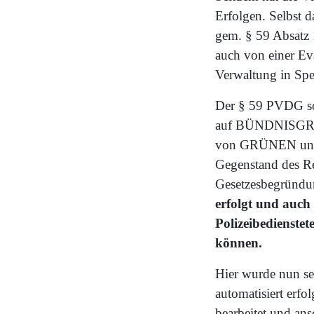
Erfolgen. Selbst d
gem. § 59 Absatz 
auch von einer Ev
Verwaltung in Spey
Der § 59 PVDG sorg
auf BÜNDNISGRÜN
von GRÜNEN und 
Gegenstand des Re
Gesetzesbegründun
erfolgt und auch 
Polizeibedienste
können.
Hier wurde nun se
automatisiert erfo
bearbeitet und ans