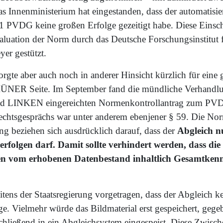
as Innenministerium hat eingestanden, dass der automatisie
1 PVDG keine großen Erfolge gezeitigt habe. Diese Eins
aluation der Norm durch das Deutsche Forschungsinstitut f
er gestützt.
te aber auch noch in anderer Hinsicht kürzlich für eine ge
ER Seite. Im September fand die mündliche Verhandl
LINKEN eingereichten Normenkontrollantrag zum PVDG
chtsgesprächs war unter anderem ebenjener § 59. Die Norm
g beziehen sich ausdrücklich darauf, dass der
Abgleich n
erfolgen darf. Damit sollte verhindert werden, dass die
ten vom erhobenen Datenbestand inhaltlich Gesamtkenn
itens der Staatsregierung vorgetragen, dass der Abgleich 
lge. Vielmehr würde das Bildmaterial erst gespeichert, gege
chließend in ein Abgleichsystem eingespeist. Diese Zwische