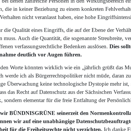
e, bei denen zahlreiche Personen in den Wirkungsbereich 
, die in keiner Beziehung zu einem konkreten Fehlverhalt
 Verhalten nicht veranlasst haben, eine hohe Eingriffsintens
ur die Qualität eines Eingriffs, die auf der Ebene der Verhä
muss. Auch die Quantität, die sogenannte Streubreite, v
offenen verfassungsrechtliche Bedenken auslösen.
Dies soll
nahme deutlich vor Augen führen.
den Worte könnten wirklich wie ein „jährlich grüßt das Mu
 werde ich als Bürgerrechtspolitiker nicht müde, daran zu
ndige Überwachung keine technologische Dystopie mehr ist,
dass das Recht auf Datenschutz aus der Sächsischen Verfass
, sondern elementar für die freie Entfaltung der Persönlichk
wir BÜNDNISGRÜNE seinerzeit den Normenkontrollan
nnen wir auf eine unabhängige Datenschutzbeauftragt
it für die Freiheitsrechte nicht verzichten.
Ich danke F