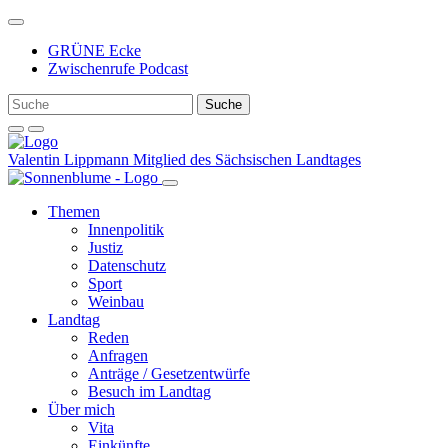
Weiter
zum
GRÜNE Ecke
Inhalt
Zwischenrufe Podcast
Valentin Lippmann
Mitglied des Sächsischen Landtages
Themen
Innenpolitik
Justiz
Datenschutz
Sport
Weinbau
Landtag
Reden
Anfragen
Anträge / Gesetzentwürfe
Besuch im Landtag
Über mich
Vita
Einkünfte