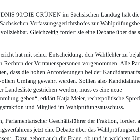
DNIS 90/DIE GRÜNEN im Sächsischen Landtag hält die 
Sächsischen Verfassungsgerichtshofes zur Wahlprüfungsb
vollziehbar. Gleichzeitig fordert sie eine Debatte über das 
richt hat mit seiner Entscheidung, den Wahlfehler zu beja
en Rechten der Vertrauenspersonen vorgenommen. Alle Par
hten, dass die hohen Anforderungen bei der Kandidatenaufs
vollem Umfang gewahrt werden. Sollten also Kandidatinn
r Landesliste gestrichen werden, muss es eine neue
mlung geben“, erklärt Katja Meier, rechtspolitische Sprec
raktion und Mitglied im Wahlprüfungsausschuss.
, Parlamentarischer Geschäftsführer der Fraktion, fordert 
gsverfahrens jetzt eine Debatte über das Wahlprüfungsrec
hsen: „Dazu gehört auch die Frage, ob und in welchem Um