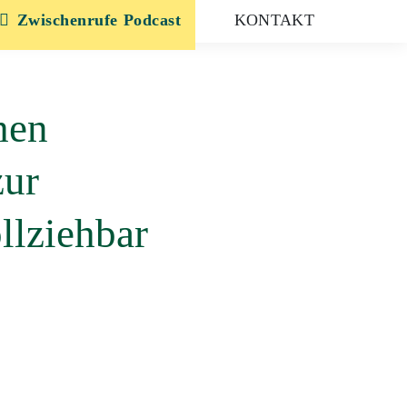
Zwischenrufe
KONTAKT
hen
zur
llziehbar