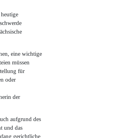
heutige
eschwerde
sächsische
hen, eine wichtige
teien müssen
tellung für
en oder
herin der
auch aufgrund des
ht und das
fang gerichtliche