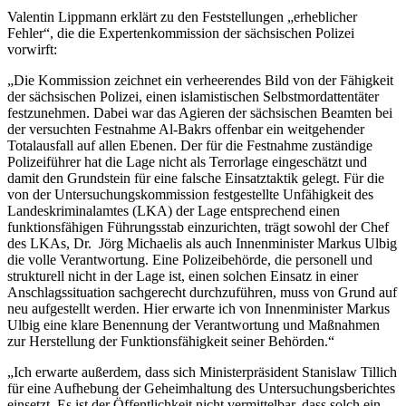
Valentin Lippmann erklärt zu den Feststellungen „erheblicher
Fehler“, die die Expertenkommission der sächsischen Polizei
vorwirft:
„Die Kommission zeichnet ein verheerendes Bild von der Fähigkeit
der sächsischen Polizei, einen islamistischen Selbstmordattentäter
festzunehmen. Dabei war das Agieren der sächsischen Beamten bei
der versuchten Festnahme Al-Bakrs offenbar ein weitgehender
Totalausfall auf allen Ebenen. Der für die Festnahme zuständige
Polizeiführer hat die Lage nicht als Terrorlage eingeschätzt und
damit den Grundstein für eine falsche Einsatztaktik gelegt. Für die
von der Untersuchungskommission festgestellte Unfähigkeit des
Landeskriminalamtes (LKA) der Lage entsprechend einen
funktionsfähigen Führungsstab einzurichten, trägt sowohl der Chef
des LKAs, Dr. Jörg Michaelis als auch Innenminister Markus Ulbig
die volle Verantwortung. Eine Polizeibehörde, die personell und
strukturell nicht in der Lage ist, einen solchen Einsatz in einer
Anschlagssituation sachgerecht durchzuführen, muss von Grund auf
neu aufgestellt werden. Hier erwarte ich von Innenminister Markus
Ulbig eine klare Benennung der Verantwortung und Maßnahmen
zur Herstellung der Funktionsfähigkeit seiner Behörden.“
„Ich erwarte außerdem, dass sich Ministerpräsident Stanislaw Tillich
für eine Aufhebung der Geheimhaltung des Untersuchungsberichtes
einsetzt. Es ist der Öffentlichkeit nicht vermittelbar, dass solch ein –