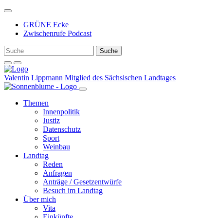
Weiter
zum
GRÜNE Ecke
Inhalt
Zwischenrufe Podcast
Valentin Lippmann
Mitglied des Sächsischen Landtages
Themen
Innenpolitik
Justiz
Datenschutz
Sport
Weinbau
Landtag
Reden
Anfragen
Anträge / Gesetzentwürfe
Besuch im Landtag
Über mich
Vita
Einkünfte