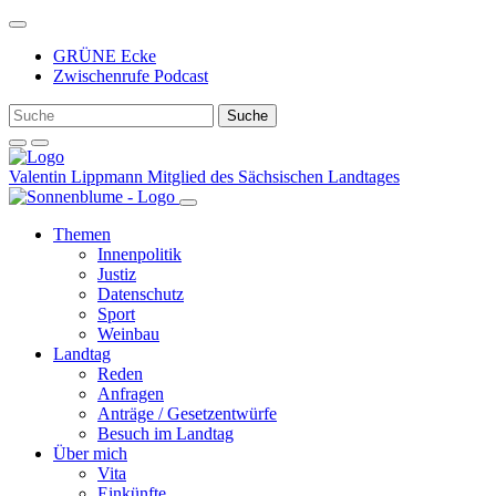
Weiter
zum
GRÜNE Ecke
Inhalt
Zwischenrufe Podcast
Valentin Lippmann
Mitglied des Sächsischen Landtages
Themen
Innenpolitik
Justiz
Datenschutz
Sport
Weinbau
Landtag
Reden
Anfragen
Anträge / Gesetzentwürfe
Besuch im Landtag
Über mich
Vita
Einkünfte