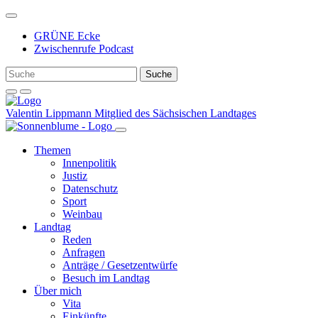
Weiter
zum
GRÜNE Ecke
Inhalt
Zwischenrufe Podcast
Valentin Lippmann
Mitglied des Sächsischen Landtages
Themen
Innenpolitik
Justiz
Datenschutz
Sport
Weinbau
Landtag
Reden
Anfragen
Anträge / Gesetzentwürfe
Besuch im Landtag
Über mich
Vita
Einkünfte