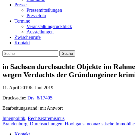
Presse
Pressemitteilungen
Pressefoto
Termine
Veranstaltungsrückblick
Ausstellungen
Zwischenrufe
Kontakt
in Sachsen durchsuchte Objekte im Rahm
wegen Verdachts der Gründungeiner krimi
11. April 2019
6. Juni 2019
Drucksache:
Drs. 6/17405
Bearbeitungsstand: mit Antwort
Innenpolitik
,
Rechtsextremismus
Brandenburg
,
Durchsuchungen
,
Hooligans
,
neonazistische Immobili
Kontakt