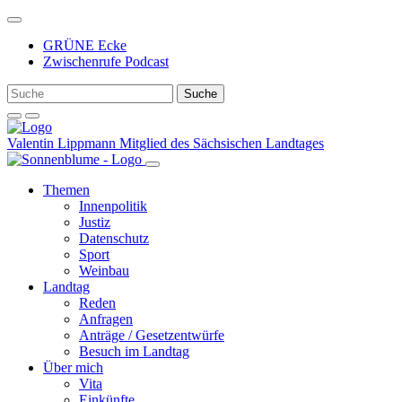
Weiter
zum
GRÜNE Ecke
Inhalt
Zwischenrufe Podcast
Valentin Lippmann
Mitglied des Sächsischen Landtages
Themen
Innenpolitik
Justiz
Datenschutz
Sport
Weinbau
Landtag
Reden
Anfragen
Anträge / Gesetzentwürfe
Besuch im Landtag
Über mich
Vita
Einkünfte