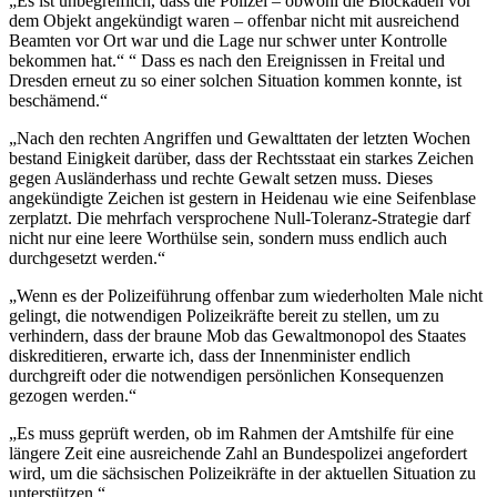
„Es ist unbegreiflich, dass die Polizei – obwohl die Blockaden vor
dem Objekt angekündigt waren – offenbar nicht mit ausreichend
Beamten vor Ort war und die Lage nur schwer unter Kontrolle
bekommen hat.“
“ Dass es nach den Ereignissen in Freital und
Dresden erneut zu so einer solchen Situation kommen konnte, ist
beschämend.“
„Nach den rechten Angriffen und Gewalttaten der letzten Wochen
bestand Einigkeit darüber, dass der Rechtsstaat ein starkes Zeichen
gegen Ausländerhass und rechte Gewalt setzen muss. Dieses
angekündigte Zeichen ist gestern in Heidenau wie eine Seifenblase
zerplatzt. Die mehrfach versprochene Null-Toleranz-Strategie darf
nicht nur eine leere Worthülse sein, sondern muss endlich auch
durchgesetzt werden.“
„Wenn es der Polizeiführung offenbar zum wiederholten Male nicht
gelingt, die notwendigen Polizeikräfte bereit zu stellen, um zu
verhindern, dass der braune Mob das Gewaltmonopol des Staates
diskreditieren, erwarte ich, dass der Innenminister endlich
durchgreift oder die notwendigen persönlichen Konsequenzen
gezogen werden.“
„Es muss geprüft werden, ob im Rahmen der Amtshilfe für eine
längere Zeit eine ausreichende Zahl an Bundespolizei angefordert
wird, um die sächsischen Polizeikräfte in der aktuellen Situation zu
unterstützen.“