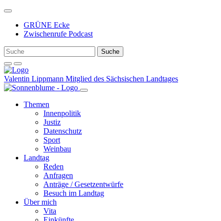
Weiter
zum
GRÜNE Ecke
Inhalt
Zwischenrufe Podcast
Valentin Lippmann
Mitglied des Sächsischen Landtages
Themen
Innenpolitik
Justiz
Datenschutz
Sport
Weinbau
Landtag
Reden
Anfragen
Anträge / Gesetzentwürfe
Besuch im Landtag
Über mich
Vita
Einkünfte