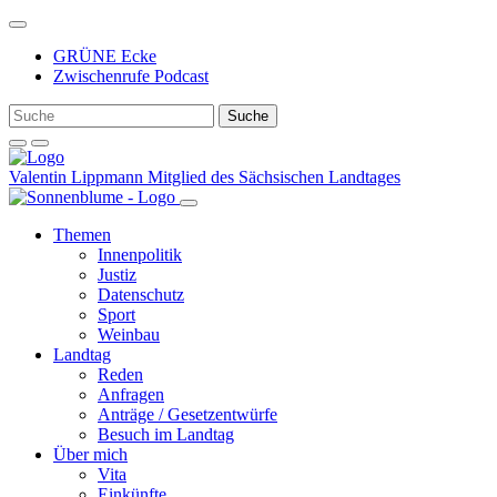
Weiter
zum
GRÜNE Ecke
Inhalt
Zwischenrufe Podcast
Valentin Lippmann
Mitglied des Sächsischen Landtages
Themen
Innenpolitik
Justiz
Datenschutz
Sport
Weinbau
Landtag
Reden
Anfragen
Anträge / Gesetzentwürfe
Besuch im Landtag
Über mich
Vita
Einkünfte