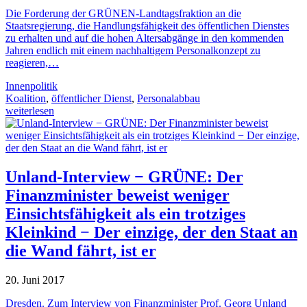
Die Forderung der GRÜNEN-Landtagsfraktion an die
Staatsregierung, die Handlungsfähigkeit des öffentlichen Dienstes
zu erhalten und auf die hohen Altersabgänge in den kommenden
Jahren endlich mit einem nachhaltigem Personalkonzept zu
reagieren,…
Innenpolitik
Koalition
,
öffentlicher Dienst
,
Personalabbau
weiterlesen
Unland-Interview − GRÜNE: Der
Finanzminister beweist weniger
Einsichtsfähigkeit als ein trotziges
Kleinkind − Der einzige, der den Staat an
die Wand fährt, ist er
20. Juni 2017
Dresden. Zum Interview von Finanzminister Prof. Georg Unland