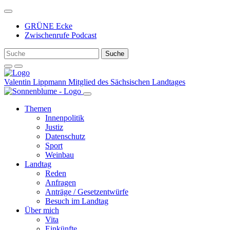
Weiter
zum
GRÜNE Ecke
Inhalt
Zwischenrufe Podcast
Valentin Lippmann
Mitglied des Sächsischen Landtages
Themen
Innenpolitik
Justiz
Datenschutz
Sport
Weinbau
Landtag
Reden
Anfragen
Anträge / Gesetzentwürfe
Besuch im Landtag
Über mich
Vita
Einkünfte