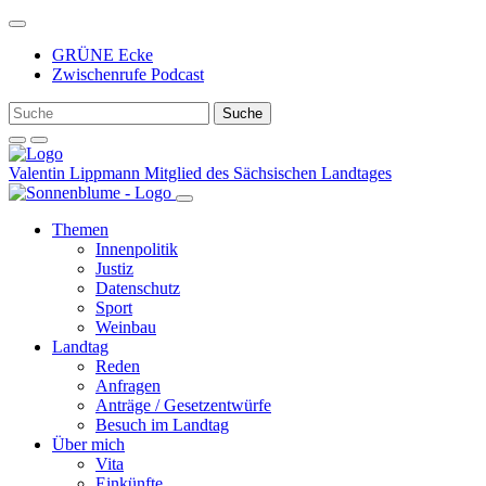
Weiter
zum
GRÜNE Ecke
Inhalt
Zwischenrufe Podcast
Valentin Lippmann
Mitglied des Sächsischen Landtages
Themen
Innenpolitik
Justiz
Datenschutz
Sport
Weinbau
Landtag
Reden
Anfragen
Anträge / Gesetzentwürfe
Besuch im Landtag
Über mich
Vita
Einkünfte