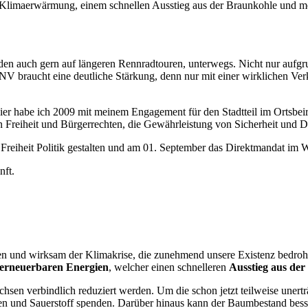
 Klimaerwärmung, einem schnellen Ausstieg aus der Braunkohle und me
en auch gern auf längeren Rennradtouren, unterwegs. Nicht nur aufgru
NV braucht eine deutliche Stärkung, denn nur mit einer wirklichen Ve
Hier habe ich 2009 mit meinem Engagement für den Stadtteil im Ortsbeir
n Freiheit und Bürgerrechten, die Gewährleistung von Sicherheit und D
 Freiheit Politik gestalten und am 01. September das Direktmandat im W
nft.
chen und wirksam der Klimakrise, die zunehmend unsere Existenz bedro
erneuerbaren Energien
, welcher einen schnelleren
Ausstieg aus de
sen verbindlich reduziert werden. Um die schon jetzt teilweise une
tten und Sauerstoff spenden. Darüber hinaus kann der Baumbestand bes