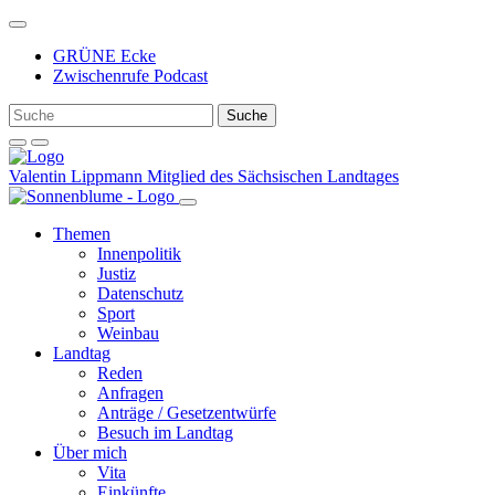
Weiter
zum
GRÜNE Ecke
Inhalt
Zwischenrufe Podcast
Valentin Lippmann
Mitglied des Sächsischen Landtages
Themen
Innenpolitik
Justiz
Datenschutz
Sport
Weinbau
Landtag
Reden
Anfragen
Anträge / Gesetzentwürfe
Besuch im Landtag
Über mich
Vita
Einkünfte