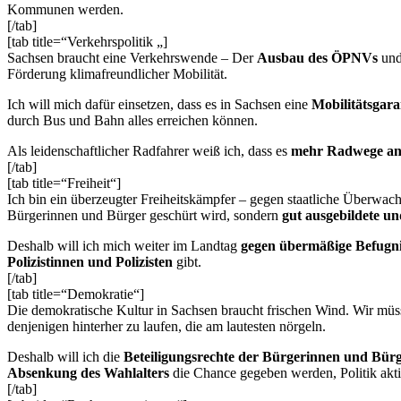
Kommunen werden.
[/tab]
[tab title=“Verkehrspolitik „]
Sachsen braucht eine Verkehrswende – Der
Ausbau des ÖPNVs
und
Förderung klimafreundlicher Mobilität.
Ich will mich dafür einsetzen, dass es in Sachsen eine
Mobilitätsgara
durch Bus und Bahn alles erreichen können.
Als leidenschaftlicher Radfahrer weiß ich, dass es
mehr Radwege an
[/tab]
[tab title=“Freiheit“]
Ich bin ein überzeugter Freiheitskämpfer – gegen staatliche Überwach
Bürgerinnen und Bürger geschürt wird, sondern
gut ausgebildete und
Deshalb will ich mich weiter im Landtag
gegen übermäßige Befugnis
Polizistinnen und Polizisten
gibt.
[/tab]
[tab title=“Demokratie“]
Die demokratische Kultur in Sachsen braucht frischen Wind. Wir müss
denjenigen hinterher zu laufen, die am lautesten nörgeln.
Deshalb will ich die
Beteiligungsrechte der Bürgerinnen und Bür
Absenkung des Wahlalters
die Chance gegeben werden, Politik akti
[/tab]