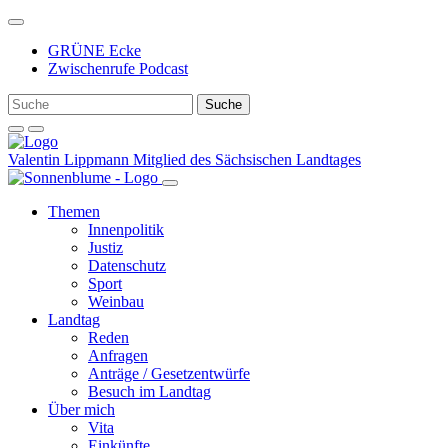
Weiter
zum
GRÜNE Ecke
Inhalt
Zwischenrufe Podcast
Valentin Lippmann
Mitglied des Sächsischen Landtages
Themen
Innenpolitik
Justiz
Datenschutz
Sport
Weinbau
Landtag
Reden
Anfragen
Anträge / Gesetzentwürfe
Besuch im Landtag
Über mich
Vita
Einkünfte