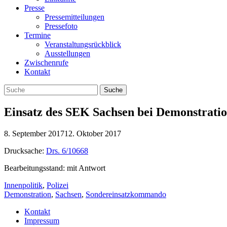
Presse
Pressemitteilungen
Pressefoto
Termine
Veranstaltungsrückblick
Ausstellungen
Zwischenrufe
Kontakt
Einsatz des SEK Sachsen bei Demonstrati
8. September 2017
12. Oktober 2017
Drucksache:
Drs. 6/10668
Bearbeitungsstand: mit Antwort
Innenpolitik
,
Polizei
Demonstration
,
Sachsen
,
Sondereinsatzkommando
Kontakt
Impressum