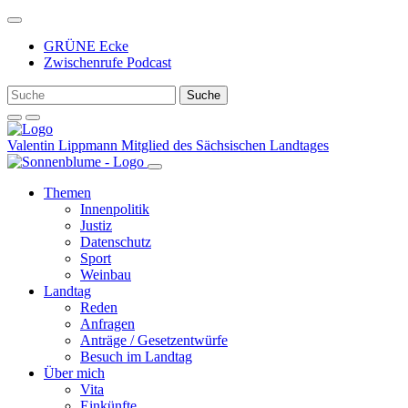
Weiter
zum
GRÜNE Ecke
Inhalt
Zwischenrufe Podcast
Valentin Lippmann
Mitglied des Sächsischen Landtages
Themen
Innenpolitik
Justiz
Datenschutz
Sport
Weinbau
Landtag
Reden
Anfragen
Anträge / Gesetzentwürfe
Besuch im Landtag
Über mich
Vita
Einkünfte