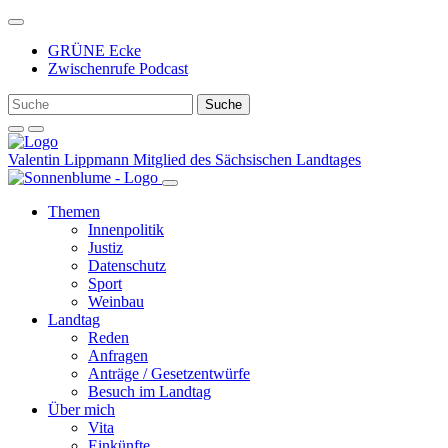
Weiter
zum
GRÜNE Ecke
Inhalt
Zwischenrufe Podcast
Valentin Lippmann
Mitglied des Sächsischen Landtages
Themen
Innenpolitik
Justiz
Datenschutz
Sport
Weinbau
Landtag
Reden
Anfragen
Anträge / Gesetzentwürfe
Besuch im Landtag
Über mich
Vita
Einkünfte