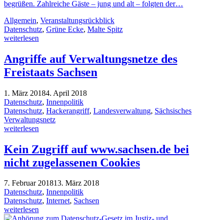
begrüßen. Zahlreiche Gäste – jung und alt – folgten der…
Allgemein
,
Veranstaltungsrückblick
Datenschutz
,
Grüne Ecke
,
Malte Spitz
weiterlesen
Angriffe auf Verwaltungsnetze des
Freistaats Sachsen
1. März 2018
4. April 2018
Datenschutz
,
Innenpolitik
Datenschutz
,
Hackerangriff
,
Landesverwaltung
,
Sächsisches
Verwaltungsnetz
weiterlesen
Kein Zugriff auf www.sachsen.de bei
nicht zugelassenen Cookies
7. Februar 2018
13. März 2018
Datenschutz
,
Innenpolitik
Datenschutz
,
Internet
,
Sachsen
weiterlesen