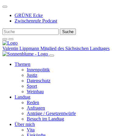
Weiter
zum
GRÜNE Ecke
Inhalt
Zwischenrufe Podcast
Valentin Lippmann
Mitglied des Sächsischen Landtages
Themen
Innenpolitik
Justiz
Datenschutz
Sport
Weinbau
Landtag
Reden
Anfragen
Anträge / Gesetzentwürfe
Besuch im Landtag
Über mich
Vita
Einkünfte