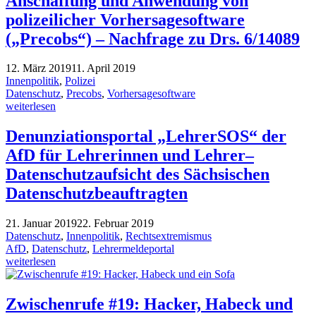
Anschaffung und Anwendung von
polizeilicher Vorhersagesoftware
(„Precobs“) – Nachfrage zu Drs. 6/14089
12. März 2019
11. April 2019
Innenpolitik
,
Polizei
Datenschutz
,
Precobs
,
Vorhersagesoftware
weiterlesen
Denunziationsportal „LehrerSOS“ der
AfD für Lehrerinnen und Lehrer–
Datenschutzaufsicht des Sächsischen
Datenschutzbeauftragten
21. Januar 2019
22. Februar 2019
Datenschutz
,
Innenpolitik
,
Rechtsextremismus
AfD
,
Datenschutz
,
Lehrermeldeportal
weiterlesen
Zwischenrufe #19: Hacker, Habeck und