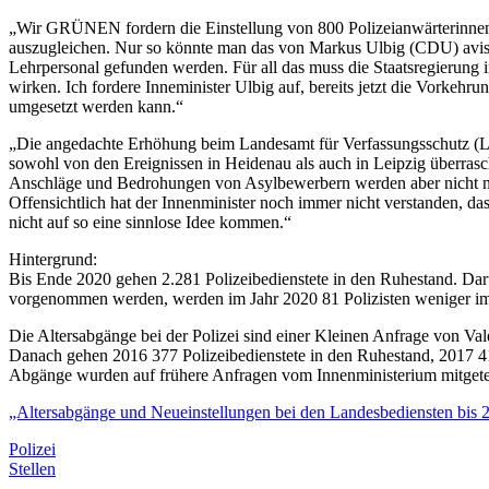
„Wir GRÜNEN fordern die Einstellung von 800 Polizeianwärterinnen 
auszugleichen. Nur so könnte man das von Markus Ulbig (CDU) avisier
Lehrpersonal gefunden werden. Für all das muss die Staatsregierung i
wirken. Ich fordere Inneminister Ulbig auf, bereits jetzt die Vorkeh
umgesetzt werden kann.“
„Die angedachte Erhöhung beim Landesamt für Verfassungsschutz (LfV
sowohl von den Ereignissen in Heidenau als auch in Leipzig überra
Anschläge und Bedrohungen von Asylbewerbern werden aber nicht nur
Offensichtlich hat der Innenminister noch immer nicht verstanden, d
nicht auf so eine sinnlose Idee kommen.“
Hintergrund:
Bis Ende 2020 gehen 2.281 Polizeibedienstete in den Ruhestand. Darüb
vorgenommen werden, werden im Jahr 2020 81 Polizisten weniger im D
Die Altersabgänge bei der Polizei sind einer Kleinen Anfrage von V
Danach gehen 2016 377 Polizeibedienstete in den Ruhestand, 2017 4
Abgänge wurden auf frühere Anfragen vom Innenministerium mitgetei
„Altersabgänge und Neueinstellungen bei den Landesbediensten bis 
Polizei
Stellen