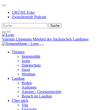
Weiter
zum
GRÜNE Ecke
Inhalt
Zwischenrufe Podcast
Valentin Lippmann
Mitglied des Sächsischen Landtages
Themen
Innenpolitik
Justiz
Datenschutz
Sport
Weinbau
Landtag
Reden
Anfragen
Anträge / Gesetzentwürfe
Besuch im Landtag
Über mich
Vita
Einkünfte