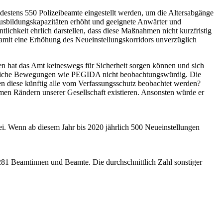
estens 550 Polizeibeamte eingestellt werden, um die Altersabgänge
Ausbildungskapazitäten erhöht und geeignete Anwärter und
lichkeit ehrlich darstellen, dass diese Maßnahmen nicht kurzfristig
 damit eine Erhöhung des Neueinstellungskorridors unverzüglich
n hat das Amt keineswegs für Sicherheit sorgen können und sich
eindliche Bewegungen wie PEGIDA nicht beobachtungswürdig. Die
 diese künftig alle vom Verfassungsschutz beobachtet werden?
emen Rändern unserer Gesellschaft existieren. Ansonsten würde er
zei. Wenn ab diesem Jahr bis 2020 jährlich 500 Neueinstellungen
81 Beamtinnen und Beamte. Die durchschnittlich Zahl sonstiger