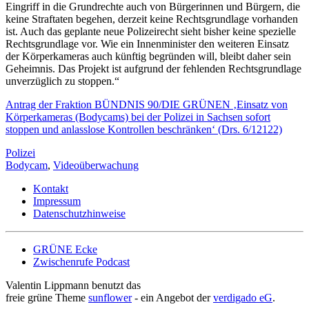
Eingriff in die Grundrechte auch von Bürgerinnen und Bürgern, die
keine Straftaten begehen, derzeit keine Rechtsgrundlage vorhanden
ist. Auch das geplante neue Polizeirecht sieht bisher keine spezielle
Rechtsgrundlage vor. Wie ein Innenminister den weiteren Einsatz
der Körperkameras auch künftig begründen will, bleibt daher sein
Geheimnis. Das Projekt ist aufgrund der fehlenden Rechtsgrundlage
unverzüglich zu stoppen.“
Antrag der Fraktion BÜNDNIS 90/DIE GRÜNEN ‚Einsatz von
Körperkameras (Bodycams) bei der Polizei in Sachsen sofort
stoppen und anlasslose Kontrollen beschränken‘ (Drs. 6/12122)
Polizei
Bodycam
,
Videoüberwachung
Kontakt
Impressum
Datenschutzhinweise
GRÜNE Ecke
Zwischenrufe Podcast
Valentin Lippmann benutzt das
freie grüne Theme
sunflower
‐ ein Angebot der
verdigado eG
.