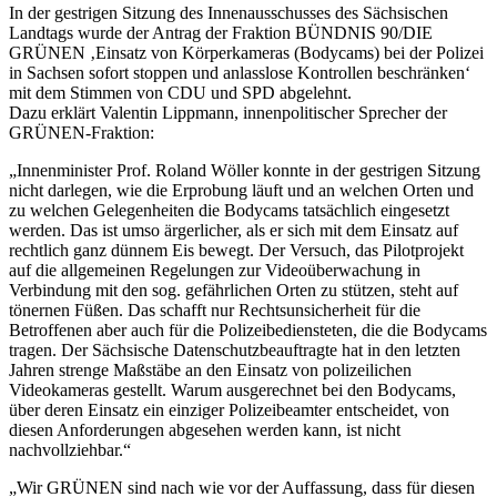
In der gestrigen Sitzung des Innenausschusses des Sächsischen
Landtags wurde der Antrag der Fraktion BÜNDNIS 90/DIE
GRÜNEN ‚Einsatz von Körperkameras (Bodycams) bei der Polizei
in Sachsen sofort stoppen und anlasslose Kontrollen beschränken‘
mit dem Stimmen von CDU und SPD abgelehnt.
Dazu erklärt Valentin Lippmann, innenpolitischer Sprecher der
GRÜNEN-Fraktion:
„Innenminister Prof. Roland Wöller konnte in der gestrigen Sitzung
nicht darlegen, wie die Erprobung läuft und an welchen Orten und
zu welchen Gelegenheiten die Bodycams tatsächlich eingesetzt
werden. Das ist umso ärgerlicher, als er sich mit dem Einsatz auf
rechtlich ganz dünnem Eis bewegt. Der Versuch, das Pilotprojekt
auf die allgemeinen Regelungen zur Videoüberwachung in
Verbindung mit den sog. gefährlichen Orten zu stützen, steht auf
tönernen Füßen. Das schafft nur Rechtsunsicherheit für die
Betroffenen aber auch für die Polizeibediensteten, die die Bodycams
tragen. Der Sächsische Datenschutzbeauftragte hat in den letzten
Jahren strenge Maßstäbe an den Einsatz von polizeilichen
Videokameras gestellt. Warum ausgerechnet bei den Bodycams,
über deren Einsatz ein einziger Polizeibeamter entscheidet, von
diesen Anforderungen abgesehen werden kann, ist nicht
nachvollziehbar.“
„Wir GRÜNEN sind nach wie vor der Auffassung, dass für diesen