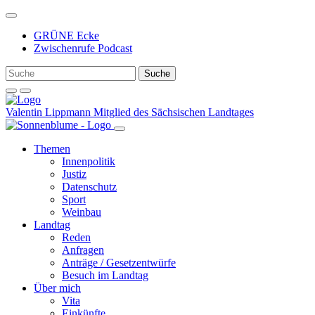
Weiter
zum
GRÜNE Ecke
Inhalt
Zwischenrufe Podcast
Valentin Lippmann
Mitglied des Sächsischen Landtages
Themen
Innenpolitik
Justiz
Datenschutz
Sport
Weinbau
Landtag
Reden
Anfragen
Anträge / Gesetzentwürfe
Besuch im Landtag
Über mich
Vita
Einkünfte