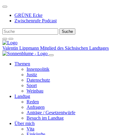
Weiter
zum
GRÜNE Ecke
Inhalt
Zwischenrufe Podcast
Valentin Lippmann
Mitglied des Sächsischen Landtages
Themen
Innenpolitik
Justiz
Datenschutz
Sport
Weinbau
Landtag
Reden
Anfragen
Anträge / Gesetzentwürfe
Besuch im Landtag
Über mich
Vita
Einkünfte