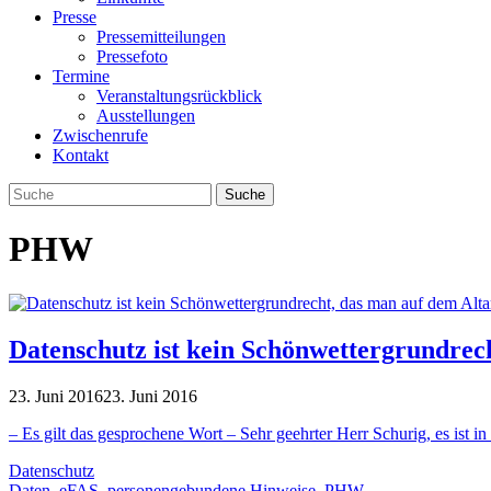
Presse
Pressemitteilungen
Pressefoto
Termine
Veranstaltungsrückblick
Ausstellungen
Zwischenrufe
Kontakt
PHW
Datenschutz ist kein Schönwettergrundrech
23. Juni 2016
23. Juni 2016
– Es gilt das gesprochene Wort – Sehr geehrter Herr Schurig, es is
Datenschutz
Daten
,
eFAS
,
personengebundene Hinweise
,
PHW