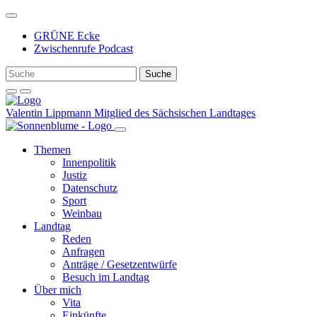
Weiter
zum
GRÜNE Ecke
Inhalt
Zwischenrufe Podcast
Valentin Lippmann
Mitglied des Sächsischen Landtages
Themen
Innenpolitik
Justiz
Datenschutz
Sport
Weinbau
Landtag
Reden
Anfragen
Anträge / Gesetzentwürfe
Besuch im Landtag
Über mich
Vita
Einkünfte