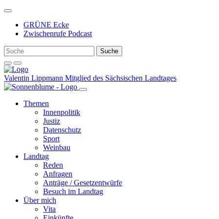
Weiter
zum
GRÜNE Ecke
Inhalt
Zwischenrufe Podcast
Valentin Lippmann
Mitglied des Sächsischen Landtages
Themen
Innenpolitik
Justiz
Datenschutz
Sport
Weinbau
Landtag
Reden
Anfragen
Anträge / Gesetzentwürfe
Besuch im Landtag
Über mich
Vita
Einkünfte