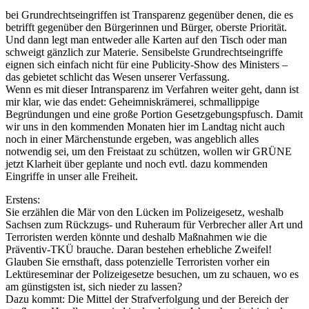
bei Grundrechtseingriffen ist Transparenz gegenüber denen, die es
betrifft gegenüber den Bürgerinnen und Bürger, oberste Priorität.
Und dann legt man entweder alle Karten auf den Tisch oder man
schweigt gänzlich zur Materie. Sensibelste Grundrechtseingriffe
eignen sich einfach nicht für eine Publicity-Show des Ministers –
das gebietet schlicht das Wesen unserer Verfassung.
Wenn es mit dieser Intransparenz im Verfahren weiter geht, dann ist
mir klar, wie das endet: Geheimniskrämerei, schmallippige
Begründungen und eine große Portion Gesetzgebungspfusch. Damit
wir uns in den kommenden Monaten hier im Landtag nicht auch
noch in einer Märchenstunde ergeben, was angeblich alles
notwendig sei, um den Freistaat zu schützen, wollen wir GRÜNE
jetzt Klarheit über geplante und noch evtl. dazu kommenden
Eingriffe in unser alle Freiheit.
Erstens:
Sie erzählen die Mär von den Lücken im Polizeigesetz, weshalb
Sachsen zum Rückzugs- und Ruheraum für Verbrecher aller Art und
Terroristen werden könnte und deshalb Maßnahmen wie die
Präventiv-TKÜ brauche. Daran bestehen erhebliche Zweifel!
Glauben Sie ernsthaft, dass potenzielle Terroristen vorher ein
Lektüreseminar der Polizeigesetze besuchen, um zu schauen, wo es
am günstigsten ist, sich nieder zu lassen?
Dazu kommt: Die Mittel der Strafverfolgung und der Bereich der