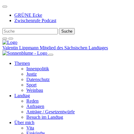
Weiter
zum
GRÜNE Ecke
Inhalt
Zwischenrufe Podcast
Valentin Lippmann
Mitglied des Sächsischen Landtages
Themen
Innenpolitik
Justiz
Datenschutz
Sport
Weinbau
Landtag
Reden
Anfragen
Anträge / Gesetzentwürfe
Besuch im Landtag
Über mich
Vita
Einkünfte