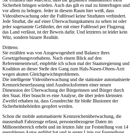
Sicherheit bringen würden. Auch das gilt es mal zu hinterfragen und
vor allem zu belegen. Jeder in diesem Raum hier weiß, dass
Videoüberwachung oder die Fußfessel keine Straftaten verhindert.
Jede Straftat, die auf einer Überwachungskamera zu sehen ist oder
jeder sogenannte Gefährder, der mit einer Fußfessel per Flugzeug
das Land verlässt, ist der Beweis dafür. Und letzteres ist leider kein
Witz, sondern bizarre Realität.
Drittens:
Sie erzählen was von Ausgewogenheit und Balance ihres
Gesetzgebungsvorhabens. Nach einem Blick auf den
Referentenentwurf, empfehle ich schon mal der Staatsregierung und
Koalition an dieser Stelle den Gang zum Hals-Nasen-Ohren-Arzt
wegen akuten Gleichgewichtsproblemen.
Die intelligente Videoüberwachung und die stationäre automatisierte
Kennzeichenerfassung sind Ausdrucksformen einer neuen
Dimension der Überwachung der Bürgerinnen und Bürger durch
den Staat. Hier braucht es eine Analyse, die über jeden kleinsten
Zweifel erhaben ist, dass Grundrechte für bloße Illusionen der
Sicherheitsbehörden geopfert werden.
Schon die mobile automatisierte Kennzeichenüberwachung, die
massenhaft Fahrzeuge erfasst, personenbezogene Daten im
Millionenbereich erhebt und im letzten Jahr zur Feststellung von 14
gestohlenen Autos geführt hat und in erster Linie zur Feststellung