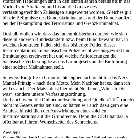
strafbaren Handlungen sind in den letzten Jahren bereits bis in das
Vorfeld von Straftaten und bis an die Grenze des
verfassungsrechtlich Zulässigen ausgeweitet worden. Gleiches gilt
für die Befugnisse des Bundeskriminalamts und der Bundespolizei
bei der Bekämpfung des Terrorismus und Grenzkriminalität.
Deshalb wollen wir, dass das Innenministerium darlegt, wie sich
diese in anderen Bundesländern bzw. beim Bund bewährt hat, in
welchen konkreten Fällen sich das bisherige Fehlen dieses
Instrumentariums im Sächsischen Polizeirecht wie ausgewirkt und
Ermittlungen erschwert hat und welche Anforderungen die
Sächsische Verfassung bzw. das Grundgesetz an die Einführung
einer solcher Maßnahmen stellt.
Schwere Eingriffe in Grundrechte eignen sich nicht für das Nerz-
Mantel-Prinzip – nach dem Motto, Mein Nachbar hat es, dann ich
will es auch. Der Maßstab ist hier nicht Neid und „Wünsch Dir
was“, sondern unsere Verfassungsordnung.
Und auch wenn die Onlinedurchsuchung und Quellen-TKÜ (noch)
nicht im Gesetz enthalten sind, so hätten wir auch dazu gern eine
Analyse hinsichtlich der Auswirkungen eines solchen
Instrumentariums auf die Grundrechte. Denn die CDU hat das ja
offenbar auf ihrem Wunschzettel des Schreckens.
Zweitens:
Sie erzählen das Märchen, dass die geplanten Maßnahmen mehr