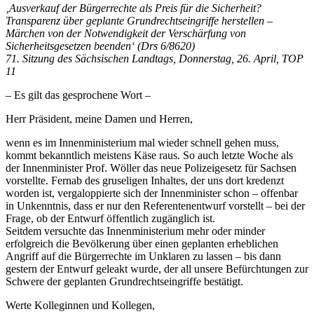
‚Ausverkauf der Bürgerrechte als Preis für die Sicherheit?
Transparenz über geplante Grundrechtseingriffe herstellen –
Märchen von der Notwendigkeit der Verschärfung von
Sicherheitsgesetzen beenden‘ (Drs 6/8620)
71. Sitzung des Sächsischen Landtags, Donnerstag, 26. April, TOP
11
– Es gilt das gesprochene Wort –
Herr Präsident, meine Damen und Herren,
wenn es im Innenministerium mal wieder schnell gehen muss,
kommt bekanntlich meistens Käse raus. So auch letzte Woche als
der Innenminister Prof. Wöller das neue Polizeigesetz für Sachsen
vorstellte. Fernab des gruseligen Inhaltes, der uns dort kredenzt
worden ist, vergaloppierte sich der Innenminister schon – offenbar
in Unkenntnis, dass er nur den Referentenentwurf vorstellt – bei der
Frage, ob der Entwurf öffentlich zugänglich ist.
Seitdem versuchte das Innenministerium mehr oder minder
erfolgreich die Bevölkerung über einen geplanten erheblichen
Angriff auf die Bürgerrechte im Unklaren zu lassen – bis dann
gestern der Entwurf geleakt wurde, der all unsere Befürchtungen zur
Schwere der geplanten Grundrechtseingriffe bestätigt.
Werte Kolleginnen und Kollegen,