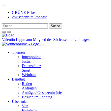
Weiter
zum
GRÜNE Ecke
Inhalt
Zwischenrufe Podcast
Valentin Lippmann
Mitglied des Sächsischen Landtages
Themen
Innenpolitik
Justiz
Datenschutz
Sport
Weinbau
Landtag
Reden
Anfragen
Anträge / Gesetzentwürfe
Besuch im Landtag
Über mich
Vita
Einkünfte