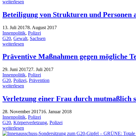
weiterlesen
Beteiligung von Strukturen und Personen
13. Juli 2017
8. August 2017
Innenpolitik
,
Polizei
G20
,
Gewalt
,
Sachsen
weiterlesen
Präventive Maßnahmen gegen mögliche Te
29. Juni 2017
27. Juli 2017
Innenpolitik
,
Polizei
G20
,
Polizei
,
Prävention
weiterlesen
Verletzung einer Frau durch mutmaßlich sä
28. November 2017
16. Januar 2018
Innenpolitik
,
Polizei
G20
,
Körperverletzung
,
Polizei
weiterlesen