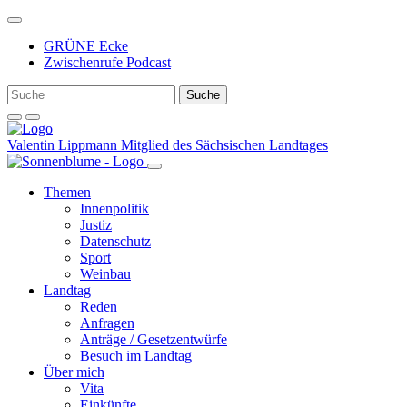
Weiter
zum
GRÜNE Ecke
Inhalt
Zwischenrufe Podcast
Valentin Lippmann
Mitglied des Sächsischen Landtages
Themen
Innenpolitik
Justiz
Datenschutz
Sport
Weinbau
Landtag
Reden
Anfragen
Anträge / Gesetzentwürfe
Besuch im Landtag
Über mich
Vita
Einkünfte