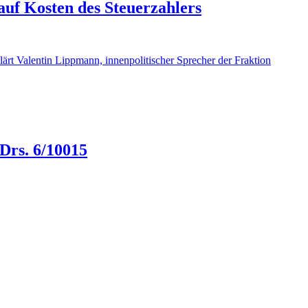
uf Kosten des Steuerzahlers
ärt Valentin Lippmann, innenpolitischer Sprecher der Fraktion
Drs. 6/10015