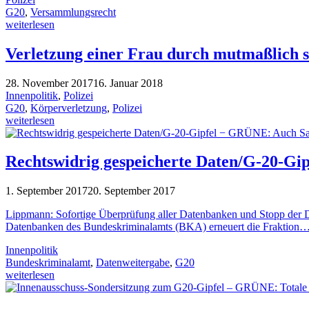
G20
,
Versammlungsrecht
weiterlesen
Verletzung einer Frau durch mutmaßlich sä
28. November 2017
16. Januar 2018
Innenpolitik
,
Polizei
G20
,
Körperverletzung
,
Polizei
weiterlesen
Rechtswidrig gespeicherte Daten/G-20-Gi
1. September 2017
20. September 2017
Lippmann: Sofortige Überprüfung aller Datenbanken und Stopp der 
Datenbanken des Bundeskriminalamts (BKA) erneuert die Fraktion
Innenpolitik
Bundeskriminalamt
,
Datenweitergabe
,
G20
weiterlesen