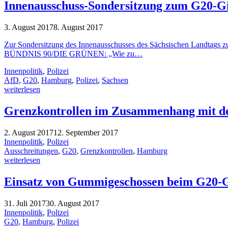
Innenausschuss-Sondersitzung zum G20-Gi
3. August 2017
8. August 2017
Zur Sondersitzung des Innenausschusses des Sächsischen Landtags zum
BÜNDNIS 90/DIE GRÜNEN: „Wie zu…
Innenpolitik
,
Polizei
AfD
,
G20
,
Hamburg
,
Polizei
,
Sachsen
weiterlesen
Grenzkontrollen im Zusammenhang mit de
2. August 2017
12. September 2017
Innenpolitik
,
Polizei
Ausschreitungen
,
G20
,
Grenzkontrollen
,
Hamburg
weiterlesen
Einsatz von Gummigeschossen beim G20-G
31. Juli 2017
30. August 2017
Innenpolitik
,
Polizei
G20
,
Hamburg
,
Polizei