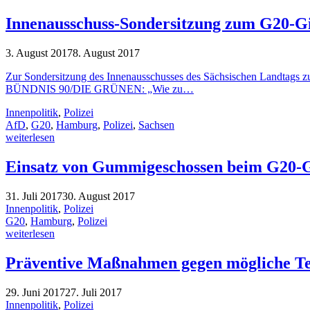
Innenausschuss-Sondersitzung zum G20-Gi
3. August 2017
8. August 2017
Zur Sondersitzung des Innenausschusses des Sächsischen Landtags zum
BÜNDNIS 90/DIE GRÜNEN: „Wie zu…
Innenpolitik
,
Polizei
AfD
,
G20
,
Hamburg
,
Polizei
,
Sachsen
weiterlesen
Einsatz von Gummigeschossen beim G20-G
31. Juli 2017
30. August 2017
Innenpolitik
,
Polizei
G20
,
Hamburg
,
Polizei
weiterlesen
Präventive Maßnahmen gegen mögliche Te
29. Juni 2017
27. Juli 2017
Innenpolitik
,
Polizei