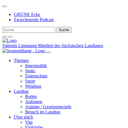
Weiter
zum
GRÜNE Ecke
Inhalt
Zwischenrufe Podcast
Valentin Lippmann
Mitglied des Sächsischen Landtages
Themen
Innenpolitik
Justiz
Datenschutz
Sport
Weinbau
Landtag
Reden
Anfragen
Anträge / Gesetzentwürfe
Besuch im Landtag
Über mich
Vita
Einkünfte