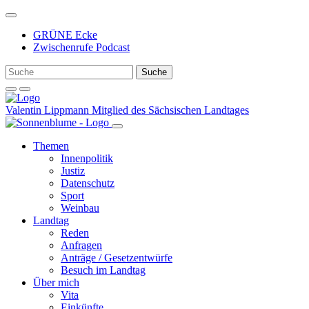
Weiter
zum
GRÜNE Ecke
Inhalt
Zwischenrufe Podcast
Valentin Lippmann
Mitglied des Sächsischen Landtages
Themen
Innenpolitik
Justiz
Datenschutz
Sport
Weinbau
Landtag
Reden
Anfragen
Anträge / Gesetzentwürfe
Besuch im Landtag
Über mich
Vita
Einkünfte